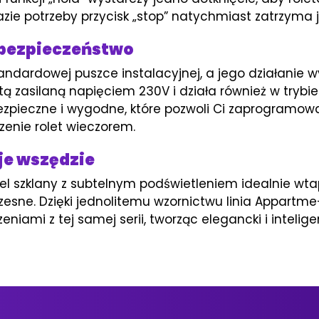
zie potrzeby przycisk „stop” natychmiast zatrzyma j
i bezpieczeństwo
andardowej puszce instalacyjnej, a jego działanie w
letą zasilaną napięciem 230V i działa również w tr
 bezpieczne i wygodne, które pozwoli Ci zaprogramo
enie rolet wieczorem.
je wszędzie
nel szklany z subtelnym podświetleniem idealnie wta
esne. Dzięki jednolitemu wzornictwu linia Appartme
eniami z tej samej serii, tworząc elegancki i intel