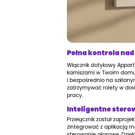
Pełna kontrola nad
Włącznik dotykowy Appart
karniszami w Twoim domu.
i bezpośrednio na szklan
zatrzymywać rolety w d
pracy.
Inteligentne stero
Przełącznik został zapro
zintegrować z aplikacją m
sterowanie głosowe. Dzięki