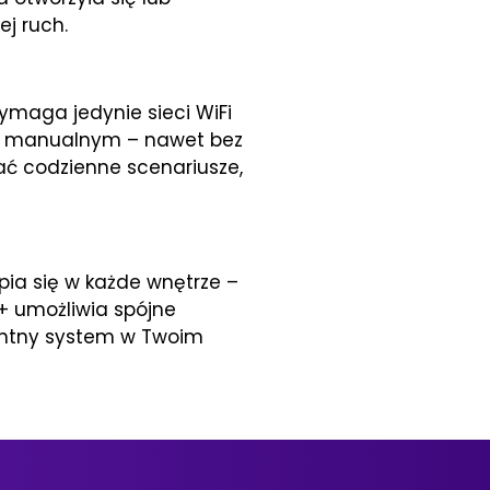
ej ruch.
ymaga jedynie sieci WiFi
ybie manualnym – nawet bez
wać codzienne scenariusze,
pia się w każde wnętrze –
+ umożliwia spójne
igentny system w Twoim