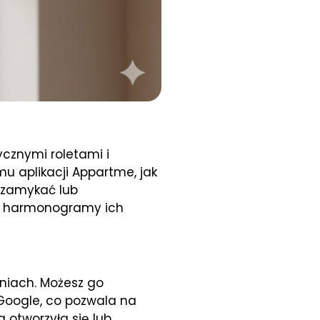
cznymi roletami i
 aplikacji Appartme, jak
 zamykać lub
e harmonogramy ich
niach. Możesz go
 Google, co pozwala na
a otworzyła się lub