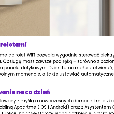
 roletami
me do rolet WiFi pozwala wygodnie sterować elektry
 Obsługę masz zawsze pod ręką – zarówno z poziomu
ym panelu dotykowym. Dzięki temu możesz otwierać,
owolnym momencie, a także ustawiać automatyczn
wanie na co dzień
jektowany z myślą o nowoczesnych domach i mieszka
obilną Appartme (iOS i Android) oraz z Asystentem
 funkcji „hold” wystarczy jedno dotknięcie, aby rolet