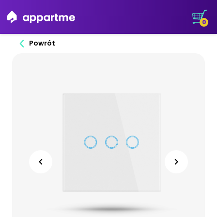
0
Powrót

