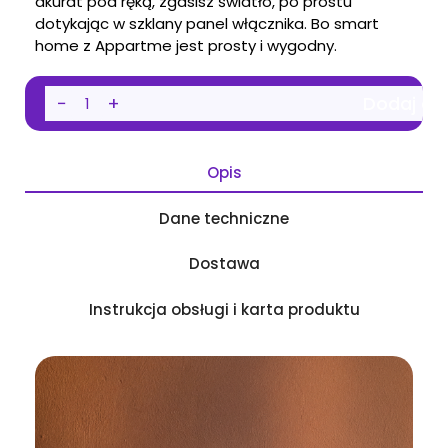
akurat pod ręką, zgasisz światło, po prostu
dotykając w szklany panel włącznika. Bo smart
home z Appartme jest prosty i wygodny.
−
+
Dodaj do
Opis
Dane techniczne
Dostawa
Instrukcja obsługi i karta produktu